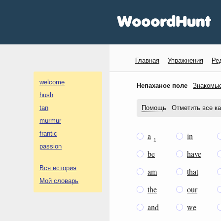
Главная
Упражнения
Ре
welcome
Непаханое поле
Знакомы
hush
tan
Помощь
Отметить все ка
murmur
frantic
a
in
1
passion
be
have
Вся история
am
that
Мой словарь
the
our
and
we