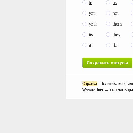
to
us
you
not
your
them
its
they
it
do
Справка
Политика конфид
WooordHunt — ваш помощник