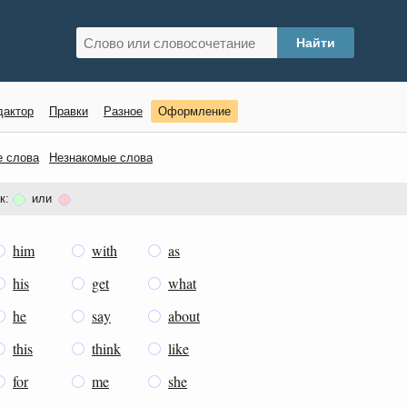
дактор
Правки
Разное
Оформление
е слова
Незнакомые слова
к:
или
him
with
as
his
get
what
he
say
about
this
think
like
for
me
she