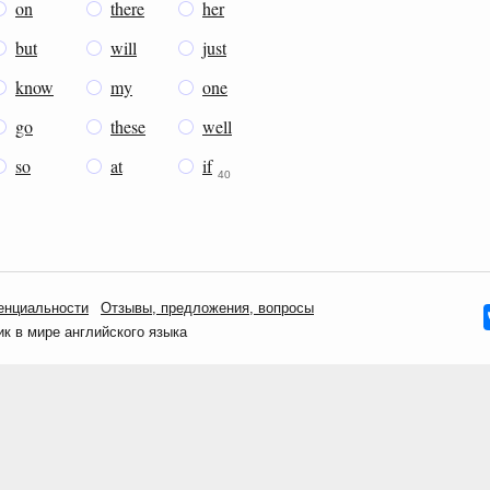
on
there
her
but
will
just
know
my
one
go
these
well
so
at
if
40
енциальности
Oтзывы, предложения, вопросы
 в мире английского языка