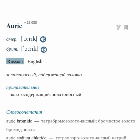
Auric
> 22 000
|ˈɔːrɪk|
амер.
|ˈɔːrɪk|
брит.
Russian
English
золотоносный, содержащий золото
прилагательное
- золотосодержащий, золотоносный
Словосочетания
auric
bromide
—
тетрабромозолото-кислый; бромистое золото;
бромид золота
auric
sodium
chloride
—
тетрахлоро-золото-кислый натрий;