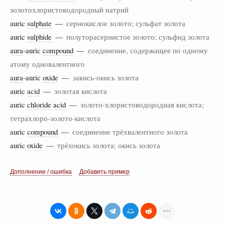
золотохлористоводородный натрий
auric
sulphate
—
сернокислое золото; сульфат золота
auric
sulphide
—
полуторасернистое золото; сульфид золота
aura
-auric
compound
—
соединение, содержащее по одному
атому одновалентного
aura
-auric
oxide
—
закись-окись золота
auric
acid
—
золотая кислота
auric
chloride
acid
—
золото-хлористоводородная кислота;
тетрахлоро-золото-кислота
auric
compound
—
соединение трёхвалентного золота
auric
oxide
—
трёхокись золота; окись золота
Дополнение / ошибка
Добавить пример