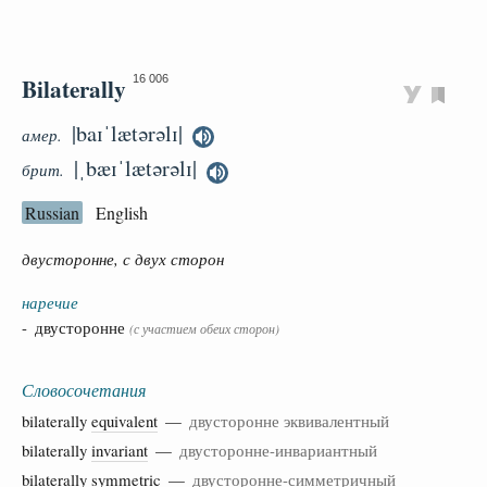
Bilaterally
16 006
|baɪˈlætərəlɪ|
амер.
|ˌbæɪˈlætərəlɪ|
брит.
Russian
English
двусторонне, с двух сторон
наречие
- двусторонне
(с участием обеих сторон)
Словосочетания
bilaterally
equivalent
—
двусторонне эквивалентный
bilaterally
invariant
—
двусторонне-инвариантный
bilaterally
symmetric
—
двусторонне-симметричный