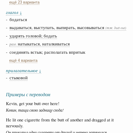
ещё 23 варианта
глагол
↓
- бодаться
-
выдаваться, выступать, выпирать, высовываться
(тж. butt out)
-
ударять головой; бодать
-
натыкаться, наталкиваться
разг.
- соединять встык; располагать впритык
ещё 4 варианта
прилагательное
↓
-
стыковой
Примеры с переводом
Kevin, get your butt over here!
Кевин, тащи свою задницу сюда!
He lit one cigarette from the butt of another and dragged at it
nervously.
Он прикурил одну сигарету от другой и нервно затянулся.