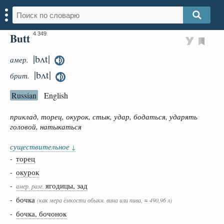
Butt
4 349
|bʌt|
амер.
|bʌt|
брит.
Russian
English
приклад, торец, окурок, стык, удар, бодаться, ударять
головой, натыкаться
существительное
↓
-
торец
-
окурок
-
ягодицы, зад
амер. разг.
- бочка
(как мера ёмкости обыкн. вина или пива, ≈ 490,96 л)
-
бочка, бочонок