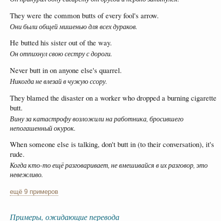
They were the common butts of every fool's arrow.
Они были общей мишенью для всех дураков.
He butted his sister out of the way.
Он отпихнул свою сестру с дороги.
Never butt in on anyone else's quarrel.
Никогда не влезай в чужую ссору.
They blamed the disaster on a worker who dropped a burning cigarette
butt.
Вину за катастрофу возложили на работника, бросившего
непогашенный окурок.
When someone else is talking, don't butt in (to their conversation), it's
rude.
Когда кто-то ещё разговаривает, не вмешивайся в их разговор, это
невежливо.
ещё 9 примеров
Примеры, ожидающие перевода