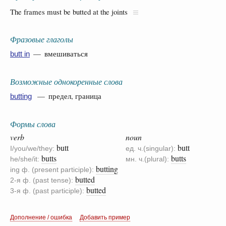
The frames must be butted at the joints
Фразовые глаголы
— вмешиваться
butt in
Возможные однокоренные слова
— предел, граница
butting
Формы слова
verb
noun
butt
butt
I/you/we/they:
ед. ч.(singular):
butts
butts
he/she/it:
мн. ч.(plural):
butting
ing ф. (present participle):
butted
2-я ф. (past tense):
butted
3-я ф. (past participle):
Дополнение / ошибка
Добавить пример