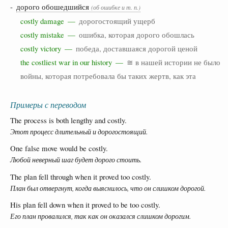
-
дорого обошедшийся
(об ошибке и т. п.)
costly damage —
дорогостоящий ущерб
costly mistake —
ошибка, которая дорого обошлась
costly victory —
победа, доставшаяся дорогой ценой
the costliest war in our history —
≅ в нашей истории не было
войны, которая потребовала бы таких жертв, как эта
Примеры с переводом
The process is both lengthy and costly.
Этот процесс длительный и дорогостоящий.
One false move would be costly.
Любой неверный шаг будет дорого стоить.
The plan fell through when it proved too costly.
План был отвергнут, когда выяснилось, что он слишком дорогой.
His plan fell down when it proved to be too costly.
Его план провалился, так как он оказался слишком дорогим.