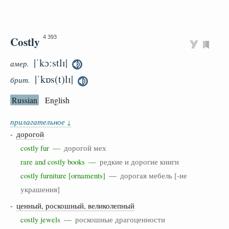
Costly
4 393
|ˈkɔːstlɪ|
амер.
|ˈkɒs(t)lɪ|
брит.
Russian
English
прилагательное
↓
-
дорогой
costly fur —
дорогой мех
rare and costly books —
редкие и дорогие книги
costly furniture [ornaments] —
дорогая мебель [-ие
украшения]
-
ценный, роскошный, великолепный
costly jewels —
роскошные драгоценности