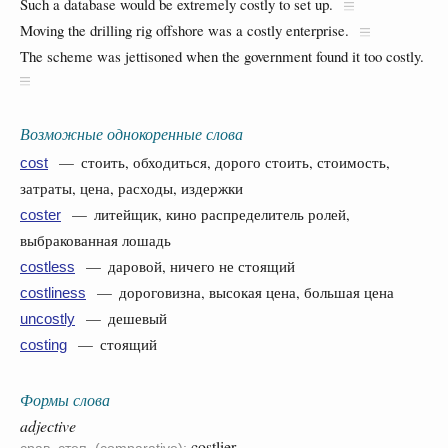
Such a database would be extremely costly to set up.
Moving the drilling rig offshore was a costly enterprise.
The scheme was jettisoned when the government found it too costly.
Возможные однокоренные слова
— стоить, обходиться, дорого стоить, стоимость,
cost
затраты, цена, расходы, издержки
— литейщик, кино распределитель ролей,
coster
выбракованная лошадь
— даровой, ничего не стоящий
costless
— дороговизна, высокая цена, большая цена
costliness
— дешевый
uncostly
— стоящий
costing
Формы слова
adjective
costlier