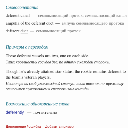
Словосочетания
deferent
canal
—
семявыносящий проток; семявыносящий канал
ampulla
of the deferent
duct
—
ампула семявыносящего протока
deferent
duct
—
семявыносящий проток
Примеры с переводом
These deferent vessels are two, one on each side.
Этих кровеносных сосудов два, по одному с каждой стороны.
Though he's already attained star status, the rookie remains deferent to
the team's veteran players.
Несмотря на свой уже звёздный статус, этот новичок по-прежнему
относится с уважением к старожилам команды.
Возможные однокоренные слова
— почтительно
deferently
Дополнение / ошибка
Добавить пример