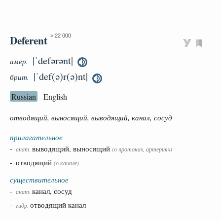
Deferent
> 22 000
|ˈdefərənt|
амер.
|ˈdef(ə)r(ə)nt|
брит.
Russian
English
отводящий, выносящий, выводящий, канал, сосуд
прилагательное
-
выводящий, выносящий
анат.
(о протоках, артериях)
- отводящий
(о канале)
существительное
-
канал, сосуд
анат.
-
отводящий канал
гидр.