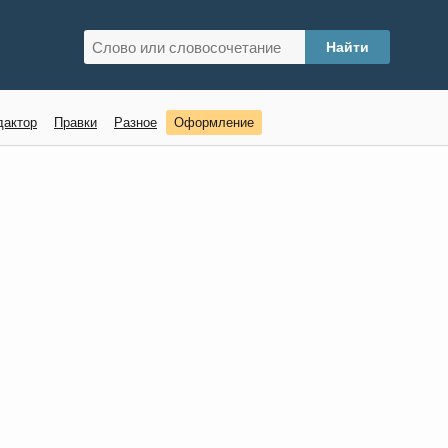
дактор
Правки
Разное
Оформление