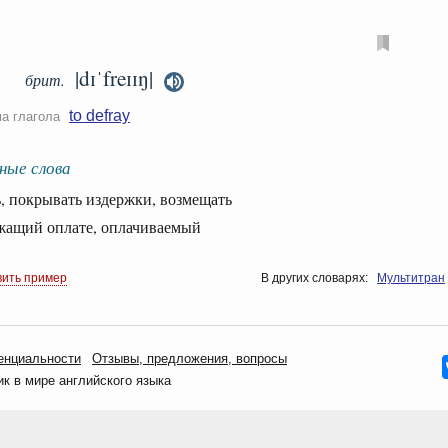
|dɪˈfreɪɪŋ|
брит.
to defray
ма глагола
ные слова
покрывать издержки, возмещать
щий оплате, оплачиваемый
вить пример
В других словарях:
Мультитран
енциальности
Oтзывы, предложения, вопросы
 в мире английского языка