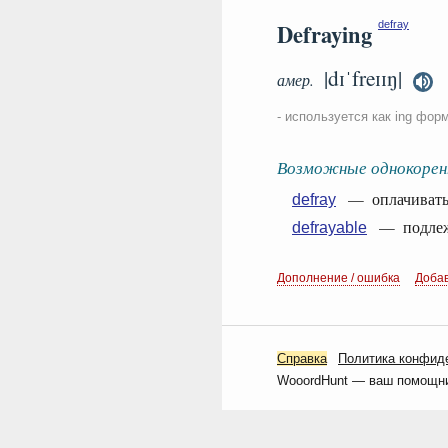
Defraying
defray
|dɪˈfreɪɪŋ|
амер.
- используется как ing фор
Возможные однокорен
— оплачивать, 
defray
— подлежа
defrayable
Дополнение / ошибка
Доба
Справка
Политика конфид
WooordHunt — ваш помощник