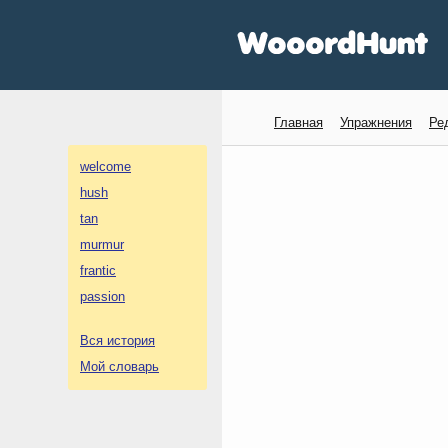
Главная
Упражнения
Ре
welcome
hush
tan
murmur
frantic
passion
Вся история
Мой словарь