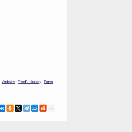
Webster
FreeDictionary
Forvo