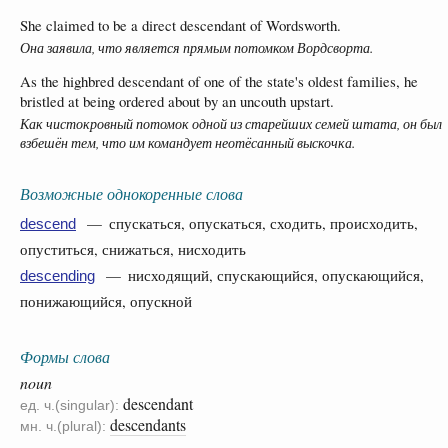
She claimed to be a direct descendant of Wordsworth.
Она заявила, что является прямым потомком Вордсворта.
As the highbred descendant of one of the state's oldest families, he
bristled at being ordered about by an uncouth upstart.
Как чистокровный потомок одной из старейших семей штата, он был
взбешён тем, что им командует неотёсанный выскочка.
Возможные однокоренные слова
— спускаться, опускаться, сходить, происходить,
descend
опуститься, снижаться, нисходить
— нисходящий, спускающийся, опускающийся,
descending
понижающийся, опускной
Формы слова
noun
descendant
ед. ч.(singular):
descendants
мн. ч.(plural):