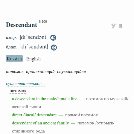
Descendant
6 109
|dɪˈsendənt|
амер.
|dɪˈsendənt|
брит.
Russian
English
потомок, происходящий, спускающийся
существительное
↓
-
потомок
a descendant in the male/female line —
потомок по мужской/
женской линии
direct /lineal/ descendant —
прямой потомок
descendant of an ancient family —
потомок /отпрыск/
старинного рода