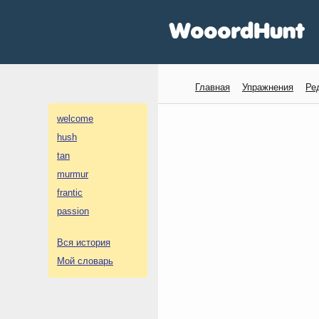
Главная
Упражнения
Ре
welcome
hush
tan
murmur
frantic
passion
Вся история
Мой словарь