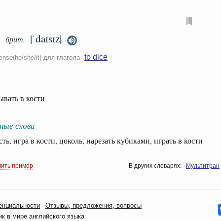
|ˈdaɪsɪz|
брит.
to dice
ense(he/she/it) для глагола
ать в кости
ные слова
, игра в кости, цоколь, нарезать кубиками, играть в кости
вить пример
В других словарях:
Мультитран
енциальности
Oтзывы, предложения, вопросы
 в мире английского языка