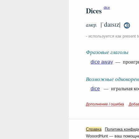
Dices
dice
|ˈdaɪsɪz|
амер.
- используется как present t
Фразовые глаголы
— проигрыв
dice away
Возможные однокорен
— игральная кость
dice
Дополнение / ошибка
Доба
Справка
Политика конфид
WooordHunt — ваш помощник