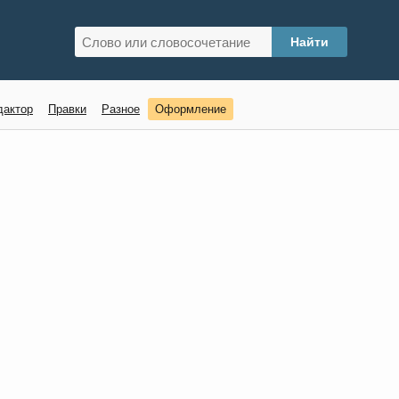
дактор
Правки
Разное
Оформление