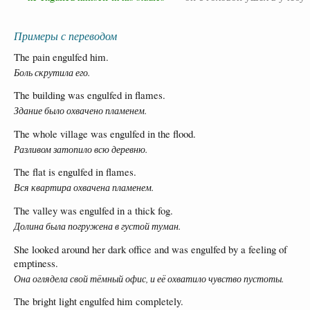
Примеры с переводом
The pain engulfed him.
Боль скрутила его.
The building was engulfed in flames.
Здание было охвачено пламенем.
The whole village was engulfed in the flood.
Разливом затопило всю деревню.
The flat is engulfed in flames.
Вся квартира охвачена пламенем.
The valley was engulfed in a thick fog.
Долина была погружена в густой туман.
She looked around her dark office and was engulfed by a feeling of
emptiness.
Она оглядела свой тёмный офис, и её охватило чувство пустоты.
The bright light engulfed him completely.