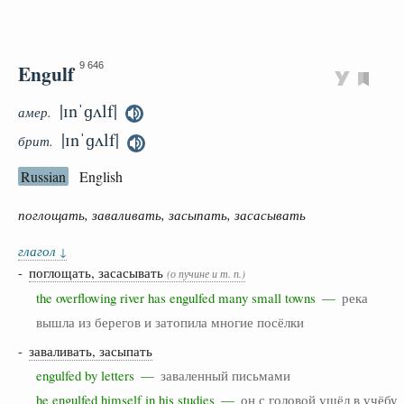
Engulf
9 646
|ɪnˈɡʌlf|
амер.
|ɪnˈɡʌlf|
брит.
Russian
English
поглощать, заваливать, засыпать, засасывать
глагол
↓
-
поглощать, засасывать
(о пучине и т. п.)
the overflowing river has engulfed many small towns —
река
вышла из берегов и затопила многие посёлки
-
заваливать, засыпать
engulfed by letters —
заваленный письмами
he engulfed himself in his studies —
он с головой ушёл в учёбу