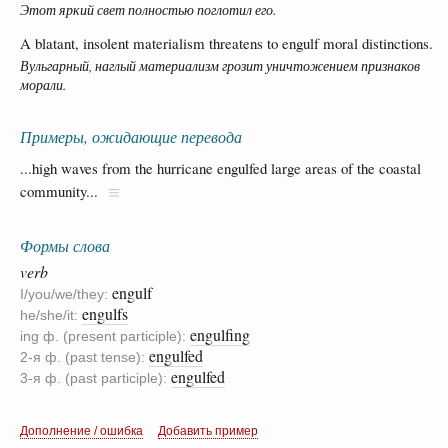
Этот яркий свет полностью поглотил его.
A blatant, insolent materialism threatens to engulf moral distinctions.
Вульгарный, наглый материализм грозит уничтожением признаков
морали.
Примеры, ожидающие перевода
...high waves from the hurricane engulfed large areas of the coastal
community...
Формы слова
verb
engulf
I/you/we/they:
engulfs
he/she/it:
engulfing
ing ф. (present participle):
engulfed
2-я ф. (past tense):
engulfed
3-я ф. (past participle):
Дополнение / ошибка
Добавить пример