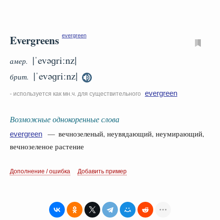
Evergreens
evergreen
|ˈevəɡriːnz|
амер.
|ˈevəɡriːnz|
брит.
evergreen
- используется как мн.ч. для существительного
Возможные однокоренные слова
— вечнозеленый, неувядающий, неумирающий,
evergreen
вечнозеленое растение
Дополнение / ошибка
Добавить пример