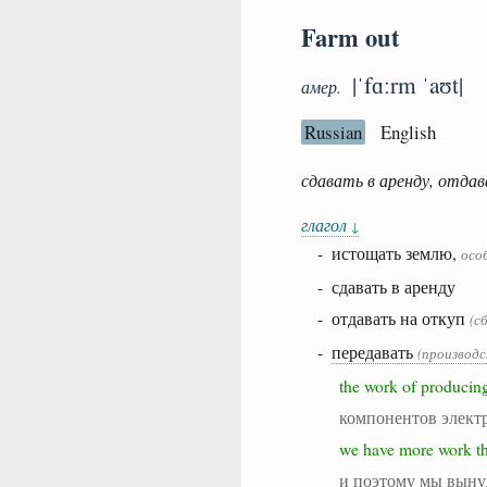
Farm out
|ˈfɑːrm ˈaʊt|
амер.
Russian
English
сдавать в аренду, отда
глагол
↓
- истощать землю,
осо
- сдавать в аренду
- отдавать на откуп
(с
-
передавать
(производс
the work of producin
компонентов элект
we have more work t
и поэтому мы вынуж