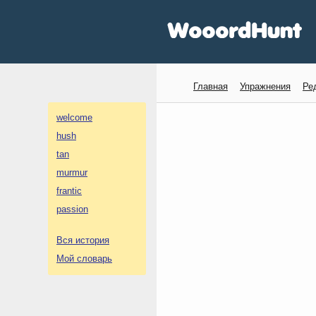
Главная
Упражнения
Ре
welcome
hush
tan
murmur
frantic
passion
Вся история
Мой словарь