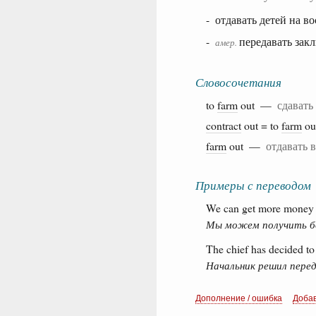
- отдавать детей на в
-
передавать за
амер.
Словосочетания
to
farm
out —
сдавать
contract
out = to
farm
o
farm
out —
отдавать 
Примеры с переводом
We can get more money by
Мы можем получить бол
The chief has decided to
Начальник решил пере
Дополнение / ошибка
Доба