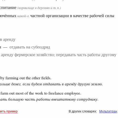
оспитание
(кормилице в деревню и т. п.)
ключённых
частной организации в качестве рабочей силы
какой-л.
 в аренду
ut —
отдавать на субподряд
в аренду фермерское хозяйство; передавать часть работы другому
 farming out the other fields.
ьше денег, если будем отдавать в аренду другую землю.
 farm out most of the work to freelance employee.
дать большую часть работы внештатному сотруднику.
вить пример
В других словарях:
Мультитран