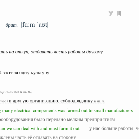
|fɑːm ˈaʊt|
брит.
вать на откуп, отдавать часть работы другому
засевая одну культуру
б.
бор налогов и т. п.)
в другую организацию, субподрядчику
тво)
и т. п.
g many electrical components was farmed out to small manufacturers
рооборудования было передано мелким предприятиям
han we can deal with and must farm it out —
у нас больше работы, 
дены часть её отдавать на сторону