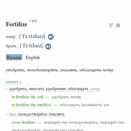
Fertilize
7 970
|ˈfɜːrtəlaɪz|
амер.
|ˈfɜːtɪlaɪz|
брит.
Russian
English
удобрять, оплодотворять, опылять, обогащать почву
глагол
↓
-
удобрять, вносить удобрение; обогащать
(почву)
to fertilize the soil —
удобрять почву
to fertilize the intellect —
обогащать /развивать/ ум
-
оплодотворять; опылять
биол.
cross fertilize —
перекрёстно оплодотворить; перекрёстно
оплодотворять; перекрёстно опылять