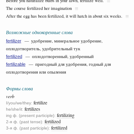
Before you naturalize bulbs in your lawn, fertilize well.
The course fertilized her imagination
After the egg has been fertilized, it will hatch in about six weeks.
Возможные однокоренные слова
— удобрение, минеральное удобрение,
fertilizer
оплодотворитель, удобрительный тук
— оплодотворенный, удобренный
fertilized
— пригодный для удобрения, годный для
fertilizable
оплодотворения или опыления
Формы слова
verb
fertilize
I/you/we/they:
fertilizes
he/she/it:
fertilizing
ing ф. (present participle):
fertilized
2-я ф. (past tense):
fertilized
3-я ф. (past participle):