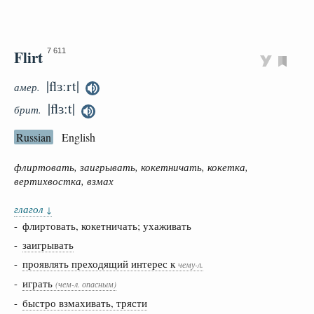
Flirt
7 611
|flɜːrt|
амер.
|flɜːt|
брит.
Russian
English
флиртовать, заигрывать, кокетничать, кокетка,
вертихвостка, взмах
глагол
↓
- флиртовать, кокетничать; ухаживать
-
заигрывать
-
проявлять преходящий интерес к
чему-л.
-
играть
(чем-л. опасным)
-
быстро взмахивать, трясти