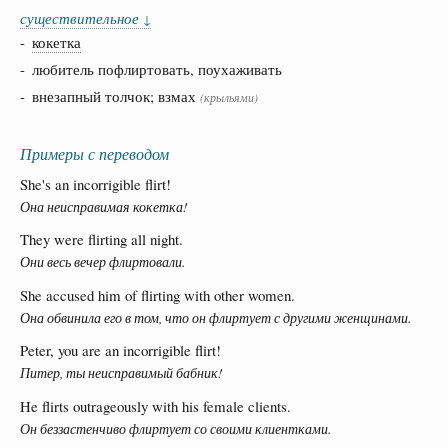
существительное
↓
-
кокетка
- любитель пофлиртовать, поухаживать
- внезапный толчок; взмах
(крыльями)
Примеры с переводом
She's an incorrigible flirt!
Она неисправимая кокетка!
They were flirting all night.
Они весь вечер флиртовали.
She accused him of flirting with other women.
Она обвинила его в том, что он флиртует с другими женщинами.
Peter, you are an incorrigible flirt!
Питер, ты неисправимый бабник!
He flirts outrageously with his female clients.
Он беззастенчиво флиртует со своими клиентками.