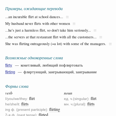
Примеры, ожидающие перевода
...an incurable flirt at school dances...
My husband never flirts with other women
...he's just a harmless flirt, so don't take him seriously...
...the servers at that restaurant flirt with all the customers...
She was flirting outrageously (=a lot) with some of the managers.
Возможные однокоренные слова
— кокетливый, любящий пофлиртовать
flirty
— флиртующий, заигрывающий, заигрывание
flirting
Формы слова
verb
noun
flirt
flirt
I/you/we/they:
ед. ч.(singular):
flirts
flirts
he/she/it:
мн. ч.(plural):
flirting
ing ф. (present participle):
flirted
2-я ф. (past tense):