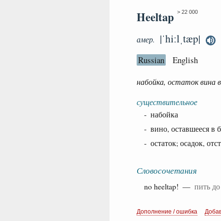
Heeltap
> 22 000
|ˈhiːlˌtæp|
амер.
Russian
English
набойка, остаток вина в
существительное
- набойка
- вино, оставшееся в 
- остаток; осадок, отс
Словосочетания
no heeltap! —
пить до
Дополнение / ошибка
Доба