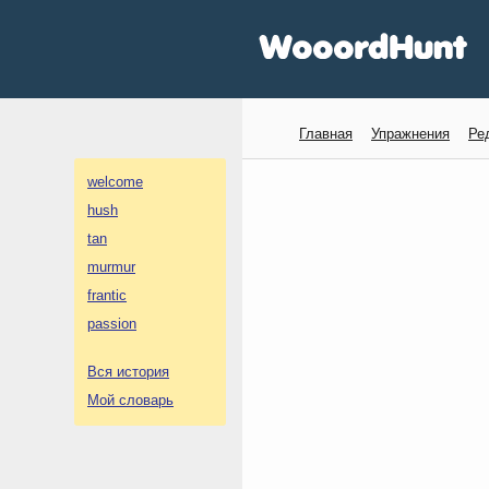
Главная
Упражнения
Ре
welcome
hush
tan
murmur
frantic
passion
Вся история
Мой словарь