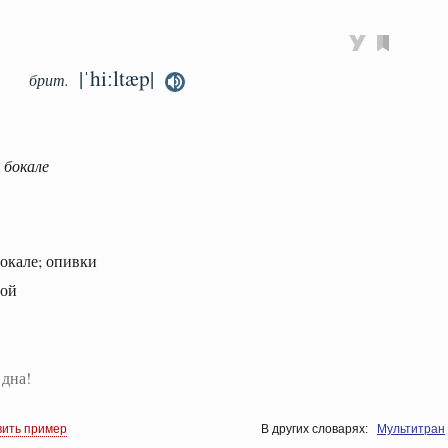
|ˈhiːltæp|
брит.
 бокале
бокале; опивки
той
 дна!
вить пример
В других словарях:
Мультитран