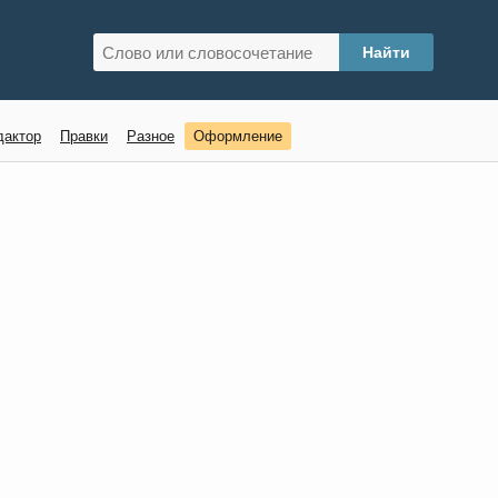
дактор
Правки
Разное
Оформление