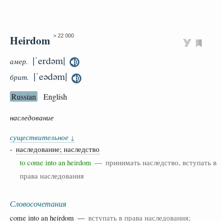
Heirdom
> 22 000
|ˈerdəm|
амер.
|ˈeədəm|
брит.
Russian
English
наследование
существительное
↓
-
наследование; наследство
to come into an heirdom —
принимать наследство, вступать в
права наследования
Словосочетания
come
into
an heirdom —
вступать в права наследования;