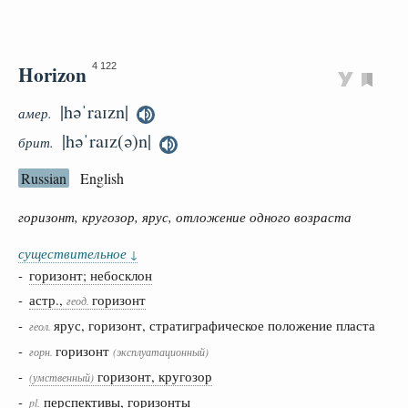
Horizon
4 122
|həˈraɪzn|
амер.
|həˈraɪz(ə)n|
брит.
Russian
English
горизонт, кругозор, ярус, отложение одного возраста
существительное
↓
-
горизонт; небосклон
-
астр.,
горизонт
геод.
-
ярус, горизонт, стратиграфическое положение пласта
геол.
-
горизонт
горн.
(эксплуатационный)
-
горизонт, кругозор
(умственный)
-
перспективы, горизонты
pl.