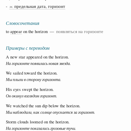
-
предельная дата, горизонт
эк.
Словосочетания
to
appear
on the horizon —
появляться на горизонте
Примеры с переводом
A new star appeared on the horizon.
На горизонте появилась новая звезда.
We sailed toward the horizon.
Мы плыли в сторону горизонта.
His eyes swept the horizon.
Он окинул взглядом горизонт.
We watched the sun dip below the horizon.
Мы наблюдали, как солнце опускается за горизонт.
Storm clouds loomed on the horizon.
На горизонте показались грозовые тучи.