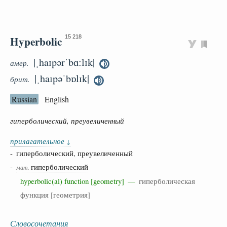
Hyperbolic
15 218
|ˌhaɪpərˈbɑːlɪk|
амер.
|ˌhaɪpəˈbɒlɪk|
брит.
Russian
English
гиперболический, преувеличенный
прилагательное
↓
- гиперболический, преувеличенный
-
гиперболический
мат.
hyperbolic(al) function [geometry] —
гиперболическая
функция [геометрия]
Словосочетания