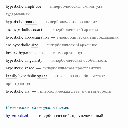
hyperbolic
amplitude
—
гиперболическая амплитуда,
гудерманиан
hyperbolic
rotation
—
гиперболическое вращение
arc-hyperbolic
secant
—
гиперболический арксеканс
hyperbolic
approximation
—
гиперболическая аппроксимация
arc-hyperbolic
sine
—
гиперболический арксинус
inverse
hyperbolic
sine
—
геом. ареасинус
hyperbolic
singularity
—
гиперболическая особенность
hyperbolic
space
—
гиперболическое пространство
locally
hyperbolic
space
—
локально гиперболическое
пространство
hyperbolic arc —
гиперболическая дуга, дуга гиперболы
Возможные однокоренные слова
— гиперболический, преувеличенный
hyperbolical