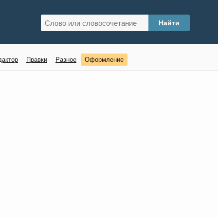
дактор
Правки
Разное
Оформление