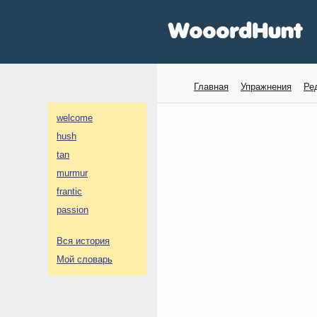
Главная
Упражнения
Ре
welcome
hush
tan
murmur
frantic
passion
Вся история
Мой словарь