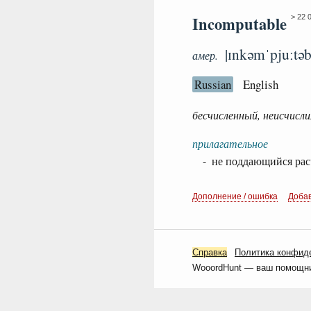
Incomputable
> 22 
|ɪnkəmˈpjuːtəb
амер.
Russian
English
бесчисленный, неисчисл
прилагательное
- не поддающийся рас
Дополнение / ошибка
Доба
Справка
Политика конфид
WooordHunt — ваш помощник