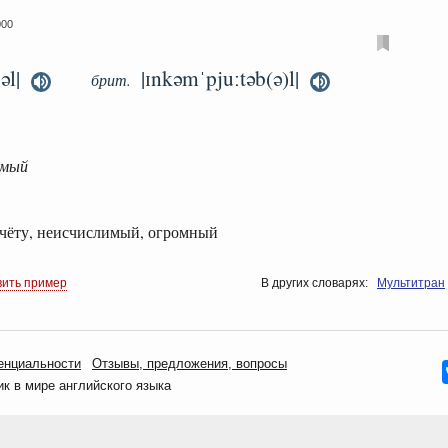
000
əl|
|ɪnkəmˈpjuːtəb(ə)l|
брит.
имый
чёту, неисчислимый, огромный
вить пример
В других словарях:
Мультитран
енциальности
Oтзывы, предложения, вопросы
 в мире английского языка