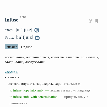
Infuse
9 689
|ɪnˈfjuːz|
амер.
|ɪnˈfjuːz|
брит.
Russian
English
настаивать, настаиваться, вселять, вливать, придавать,
заваривать, возбуждать
глагол
↓
- вливать
-
вселять, внушать; зарождать, заронять
(чувство)
to infuse hope into smb. —
вселить в кого-л. надежду
to infuse smb. with determination —
придать кому-л.
решимость