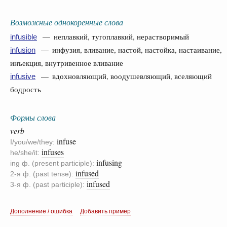
Возможные однокоренные слова
— неплавкий, тугоплавкий, нерастворимый
infusible
— инфузия, вливание, настой, настойка, настаивание,
infusion
инъекция, внутривенное вливание
— вдохновляющий, воодушевляющий, вселяющий
infusive
бодрость
Формы слова
verb
infuse
I/you/we/they:
infuses
he/she/it:
infusing
ing ф. (present participle):
infused
2-я ф. (past tense):
infused
3-я ф. (past participle):
Дополнение / ошибка
Добавить пример