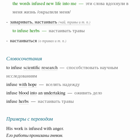
the words infused new life into me —
эти слова вдохнули в
меня жизнь /окрылили меня/
-
заваривать, настаивать
(чай, травы и т. п.)
to infuse herbs —
настаивать травы
- настаиваться
(о травах и т. п.)
Словосочетания
to infuse
scientific
research
—
способствовать научным
исследованиям
infuse
with
hope
—
вселять надежду
infuse
blood
into
an
undertaking
—
оживить дело
infuse
herbs
—
настаивать травы
Примеры с переводом
His work is infused with anger.
Его работы пронизаны гневом.