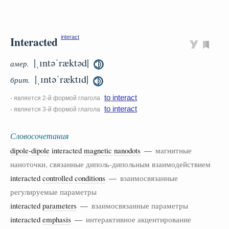
Interacted
interact
|ˌɪntəˈræktəd|
амер.
|ˌɪntəˈræktɪd|
брит.
to interact
- является 2-й формой глагола
to interact
- является 3-й формой глагола
Словосочетания
dipole
-
dipole
interacted
magnetic
nanodots
—
магнитные
наноточки, связанные диполь-дипольным взаимодействием
interacted
controlled
conditions
—
взаимосвязанные
регулируемые параметры
interacted
parameters
—
взаимосвязанные параметры
interacted
emphasis
—
интерактивное акцентирование