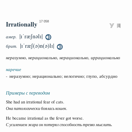
Irrationally
17 058
|ɪˈræʃnəlɪ|
амер.
|ɪˈræʃ(ə)n(ə)lɪ|
брит.
неразумно, нерационально, нерационально, иррационально
наречие
- неразумно; нерационально; нелогично; глупо, абсурдно
Примеры с переводом
She had an irrational fear of cats.
Она патологически боялась кошек.
He became irrational as the fever got worse.
С усилением жара он потерял способность трезво мыслить.