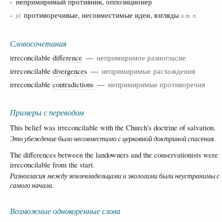
- непримиримый противник, оппозиционер
-
противоречивые, несовместимые идеи, взгляды
pl.
и т. п.
Словосочетания
irreconcilable
difference
—
непримиримое разногласие
irreconcilable
divergences
—
непримиримые расхождения
irreconcilable
contradictions
—
непримиримые противоречия
Примеры с переводом
This belief was irreconcilable with the Church's doctrine of salvation.
Это убеждение было несовместимо с церковной доктриной спасения.
The differences between the landowners and the conservationists were
irreconcilable from the start.
Разногласия между землевладельцами и экологами были неустранимы с
самого начала.
Возможные однокоренные слова