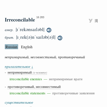
Irreconcilable
16 283
|ɪˈrekənsaɪləbl|
амер.
|ɪˌrek(ə)nˈsaɪləb(ə)l|
брит.
Russian
English
непримиримый, несовместимый, противоречивый
прилагательное
↓
-
непримиримый
(о человеке)
irreconcilable enemies —
непримиримые враги
-
противоречивый, несовместимый
irreconcilable statements —
противоречивые заявления
существительное