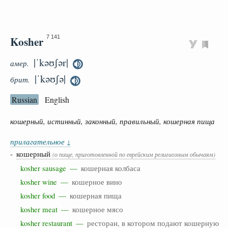
Kosher
7 141
|ˈkəʊʃər|
амер.
|ˈkəʊʃə|
брит.
Russian
English
кошерный, истинный, законный, правильный, кошерная пища
прилагательное
↓
-
кошерный
(о пище, приготовленной по еврейским религиозным обычаям)
kosher sausage —
кошерная колбаса
kosher wine —
кошерное вино
kosher food —
кошерная пища
kosher meat —
кошерное мясо
kosher restaurant —
ресторан, в котором подают кошерную