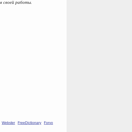
м своей работы.
Webster
FreeDictionary
Forvo