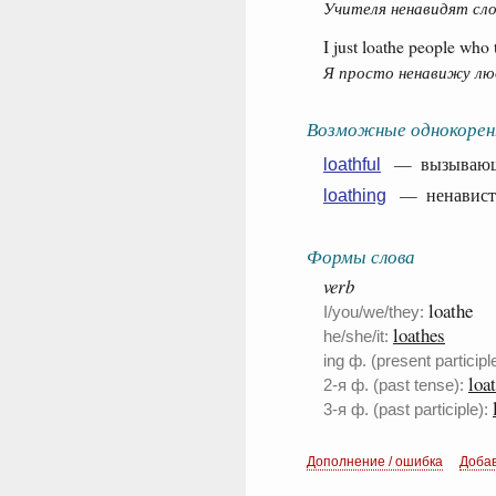
Учителя ненавидят сло
I just loathe people who te
Я просто ненавижу люд
Возможные однокорен
— вызывающий
loathful
— ненависть,
loathing
Формы слова
verb
loathe
I/you/we/they:
loathes
he/she/it:
ing ф. (present participle
loa
2-я ф. (past tense):
3-я ф. (past participle):
Дополнение / ошибка
Доба