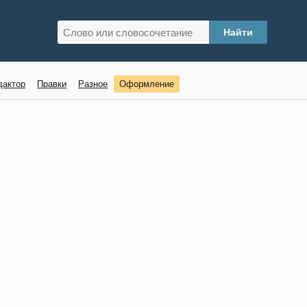
дактор
Правки
Разное
Оформление