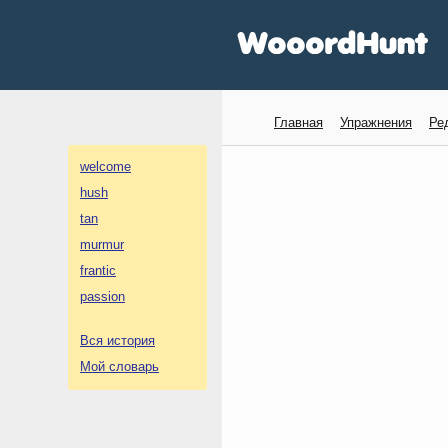
Главная
Упражнения
Ре
welcome
hush
tan
murmur
frantic
passion
Вся история
Мой словарь