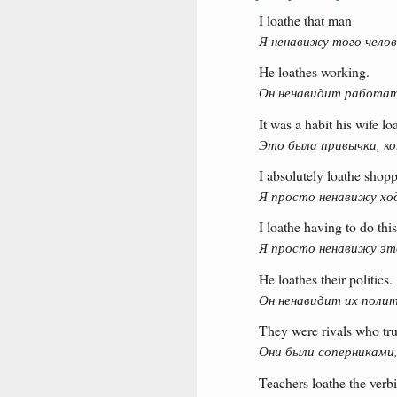
I loathe that man
Я ненавижу того челов
He loathes working.
Он ненавидит работат
It was a habit his wife lo
Это была привычка, ко
I absolutely loathe shop
Я просто ненавижу хо
I loathe having to do this
Я просто ненавижу эт
He loathes their politics.
Он ненавидит их полит
They were rivals who tru
Они были соперниками,
Teachers loathe the verbi