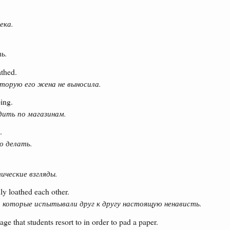
ека.
ь.
athed.
торую его жена не выносила.
ping.
дить по магазинам.
.
о делать.
ические взгляды.
ly loathed each other.
 которые испытывали друг к другу настоящую ненависть.
age that students resort to in order to pad a paper.