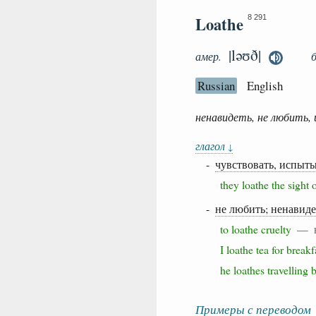
Loathe
8 291
|ləʊð|
амер.
Russian
English
ненавидеть, не любить
глагол
↓
-
чувствовать, испыт
they loathe the sigh
-
не любить; ненавиде
to loathe cruelty —
I loathe tea for bre
he loathes travellin
Примеры с переводом