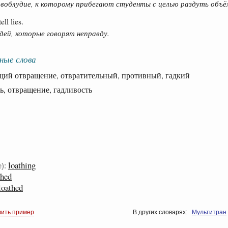
воблудие, к которому прибегают студенты с целью раздуть объё
ll lies.
ей, которые говорят неправду.
ные слова
 отвращение, отвратительный, противный, гадкий
 отвращение, гадливость
loathing
):
thed
loathed
вить пример
В других словарях:
Мультитран