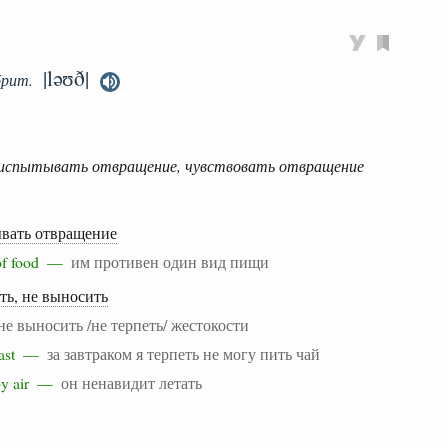
|ləʊð|
брит.
, испытывать отвращение, чувствовать отвращение
ывать отвращение
t of food —
им противен один вид пищи
ть, не выносить
не выносить /не терпеть/ жестокости
akfast —
за завтраком я терпеть не могу пить чай
g by air —
он ненавидит летать