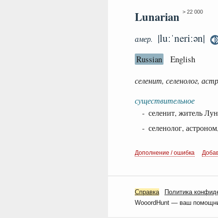
Lunarian
> 22 000
|luːˈneriːən|
амер.
Russian
English
селенит, селенолог, аст
существительное
- селенит, житель Лу
- селенолог, астроно
Дополнение / ошибка
Доба
Справка
Политика конфид
WooordHunt — ваш помощник