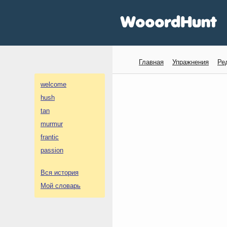
Главная
Упражнения
Ре
welcome
hush
tan
murmur
frantic
passion
Вся история
Мой словарь