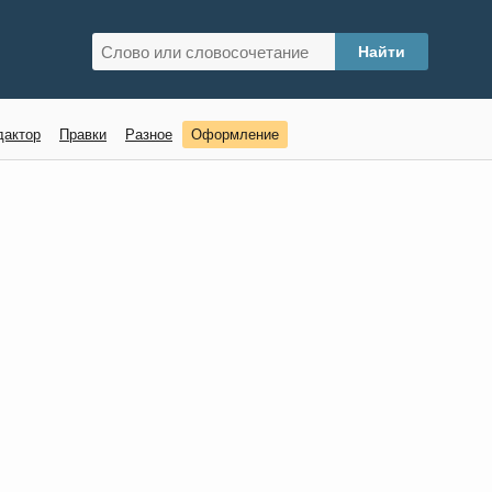
дактор
Правки
Разное
Оформление