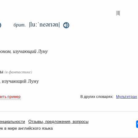
|luːˈneərɪən|
брит.
роном, изучающий Луну
ны
(в фантастике)
м, изучающий Луну
вить пример
В других словарях:
Мультитран
енциальности
Oтзывы, предложения, вопросы
 в мире английского языка