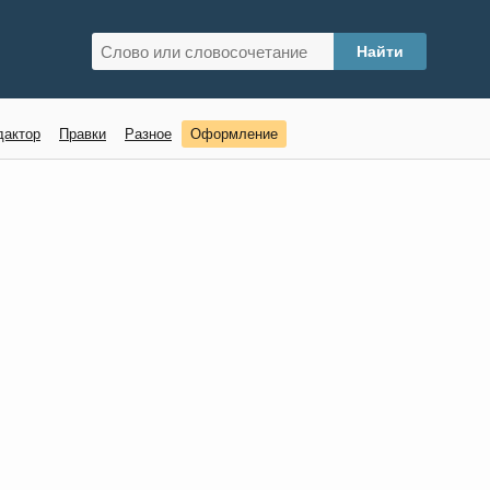
дактор
Правки
Разное
Оформление