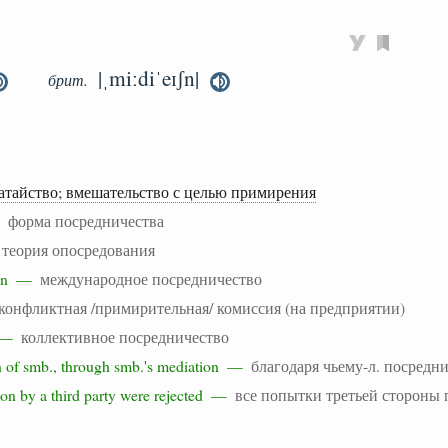
|ˌmiːdiˈeɪʃn|
брит.
атайство; вмешательство с целью примирения
 —
форма посредничества
—
теория опосредования
tion —
международное посредничество
конфликтная /примирительная/ комиссия (на предприятии)
n —
коллективное посредничество
n of smb., through smb.'s mediation —
благодаря чьему-л. посредн
tion by a third party were rejected —
все попытки третьей стороны