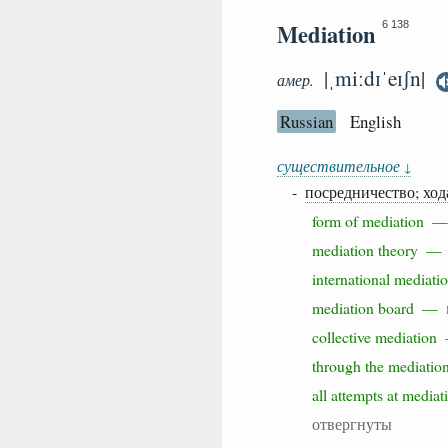
Mediation
6 138
|ˌmiːdɪˈeɪʃn|
амер.
Russian
English
существительное
↓
-
посредничество; ход
form of mediation
mediation theory 
international media
mediation board —
collective mediatio
through the mediatio
all attempts at media
отвергнуты