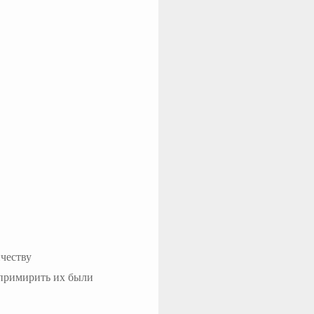
ичеству
 примирить их были