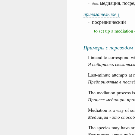
-
медиация; посре
дип.
прилагательное
↓
-
посреднический
to set up a mediati
Примеры с переводом
I intend to correspond w
Я собираюсь связаться
Last-minute attempts at m
Предпринятые в после
The mediation process is 
Процесс медиации про
Mediation is a way of sor
Медиация - это способ
The species may have ar
Возможно, этот вид по