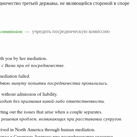
дничество третьей державы, не являющейся стороной в споре
on commission —
учредить посредническую комиссию
ith you by her mediation.
 с Вами при её посредничестве.
ediation failed.
днюю минуту попытки посредничества провалились.
without admission of liability.
ходит без признания какой-либо ответственности.
ting out the issues that arise when a couple separates.
 решения проблем, возникающих при расставании супругов.
rived in North America through human mediation.
пал в Северную Америку при посредничестве человека.