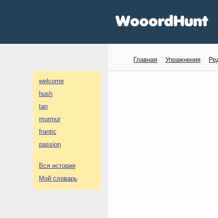
Главная
Упражнения
Ре
welcome
hush
tan
murmur
frantic
passion
Вся история
Мой словарь