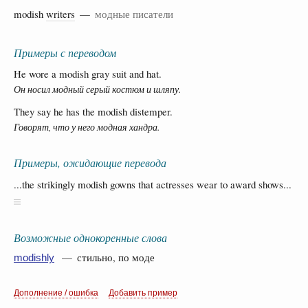
modish
writers
—
модные писатели
Примеры с переводом
He wore a modish gray suit and hat.
Он носил модный серый костюм и шляпу.
They say he has the modish distemper.
Говорят, что у него модная хандра.
Примеры, ожидающие перевода
...the strikingly modish gowns that actresses wear to award shows...
Возможные однокоренные слова
— стильно, по моде
modishly
Дополнение / ошибка
Добавить пример