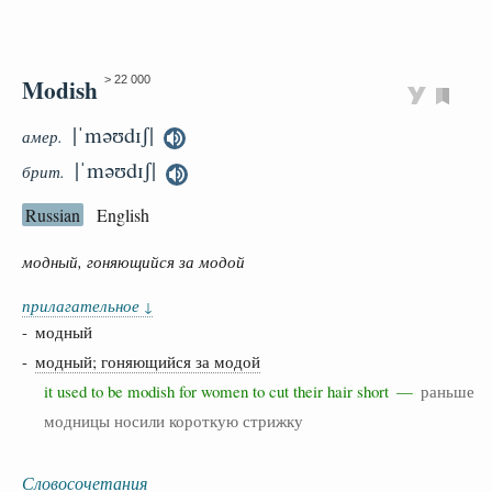
Modish
> 22 000
|ˈməʊdɪʃ|
амер.
|ˈməʊdɪʃ|
брит.
Russian
English
модный, гоняющийся за модой
прилагательное
↓
- модный
-
модный; гоняющийся за модой
it used to be modish for women to cut their hair short —
раньше
модницы носили короткую стрижку
Словосочетания