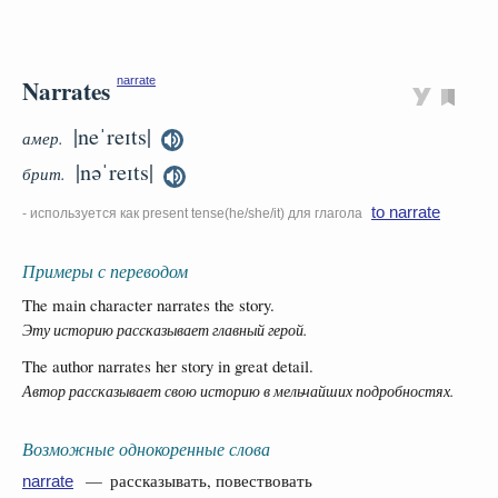
Narrates
narrate
|neˈreɪts|
амер.
|nəˈreɪts|
брит.
to narrate
- используется как present tense(he/she/it) для глагола
Примеры с переводом
The main character narrates the story.
Эту историю рассказывает главный герой.
The author narrates her story in great detail.
Автор рассказывает свою историю в мельчайших подробностях.
Возможные однокоренные слова
— рассказывать, повествовать
narrate