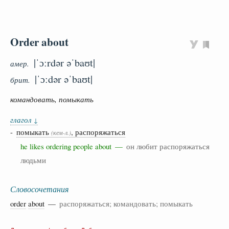
Order about
|ˈɔːrdər əˈbaʊt|
амер.
|ˈɔːdər əˈbaʊt|
брит.
командовать, помыкать
глагол
↓
-
помыкать
, распоряжаться
(кем-л.)
he likes ordering people about —
он любит распоряжаться
людьми
Словосочетания
order
about
—
распоряжаться; командовать; помыкать