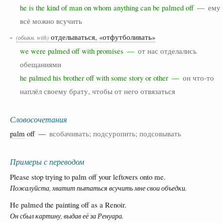
he is the kind of man on whom anything can be palmed off —
ему
всё можно всучить
-
отделываться, «отфутболивать»
(обыкн. with)
we were palmed off with promises —
от нас отделались
обещаниями
he palmed his brother off with some story or other —
он что-то
наплёл своему брату, чтобы от него отвязаться
Словосочетания
palm
off —
всобачивать; подсуропить; подсовывать
Примеры с переводом
Please stop trying to palm off your leftovers onto me.
Пожалуйста, хватит пытаться всучить мне свои объедки.
He palmed the painting off as a Renoir.
Он сбыл картину, выдав её за Ренуара.