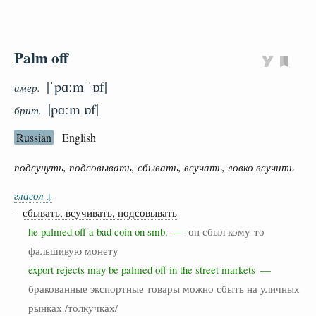
Palm off
|ˈpɑːm ˈɒf|
амер.
|pɑːm ɒf|
брит.
Russian
English
подсунуть, подсовывать, сбывать, всучать, ловко всучить
глагол
↓
-
сбывать, всучивать, подсовывать
he palmed off a bad coin on smb. —
он сбыл кому-то
фальшивую монету
export rejects may be palmed off in the street markets —
бракованные экспортные товары можно сбыть на уличных
рынках /толкучках/