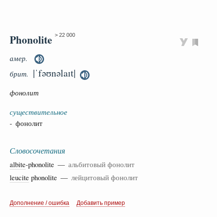
Phonolite
> 22 000
амер.
|ˈfəʊnəlaɪt|
брит.
фонолит
существительное
- фонолит
Словосочетания
albite
-phonolite —
альбитовый фонолит
leucite
phonolite —
лейцитовый фонолит
Дополнение / ошибка
Добавить пример