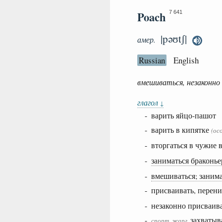
Poach
7 641
|pəʊtʃ|
амер.
Russian
English
вмешиваться, незаконно
глагол
↓
- варить яйцо-пашот
- варить в кипятке
(ос
- вторгаться в чужие
-
заниматься браконье
-
вмешиваться; занима
- присваивать, перен
- незаконно присваива
-
захватыв
спорт.
жарг.