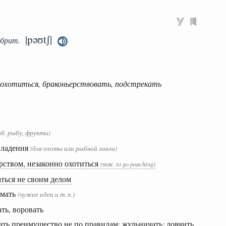
|pəʊtʃ|
брит.
 охотиться, браконьерствовать, подстрекать
об. рыбу, фрукты)
 владения
(для охоты или рыбной ловли)
рством, незаконно охотиться
(тж. to go poaching)
ться не своим делом
имать
(чужие идеи и т. п.)
ть, воровать
ать преимущество не по правилам; жульничать; ловчить