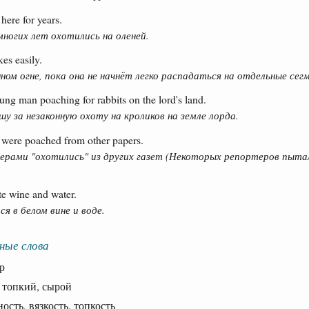
ere for years.
многих лет охотились на оленей.
kes easily.
ном огне, пока она не начнёт легко распадаться на отдельные сег
ung man poaching for rabbits on the lord's land.
у за незаконную охоту на кроликов на земле лорда.
rs were poached from other papers.
ерами "охотились" из других газет (Некоторых репортеров пытал
te wine and water.
я в белом вине и воде.
ные слова
р
опкий, сырой
ть, вязкость, топкость