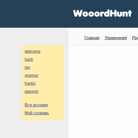
Главная
Упражнения
Ре
welcome
hush
tan
murmur
frantic
passion
Вся история
Мой словарь