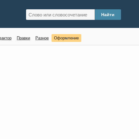
дактор
Правки
Разное
Оформление