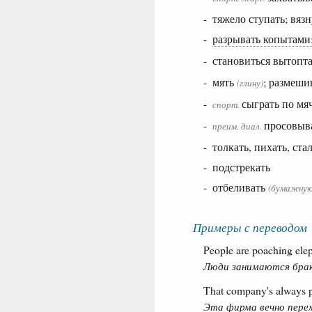
- тяжело ступать; вязн
-
разрывать копытами;
- становиться вытопт
- мять
; размеши
(глину)
-
сыграть по мя
спорт.
-
просовыв
преим.
диал.
- толкать, пихать, ста
- подстрекать
- отбеливать
(бумажную
Примеры с переводом
People are poaching eleph
Люди занимаются брако
That company's always p
Эта фирма вечно пере