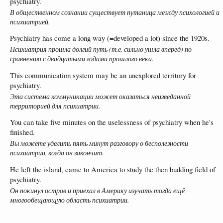
psychiatry.
В общественном сознании существует путаница между психологией и
психиатрией.
Psychiatry has come a long way (=developed a lot) since the 1920s.
Психиатрия прошла долгий путь (т.е. сильно ушла вперёд) по
сравнению с двадцатыми годами прошлого века.
This communication system may be an unexplored territory for
psychiatry.
Эта система коммуникации может оказаться неизведанной
территорией для психиатрии.
You can take five minutes on the uselessness of psychiatry when he's
finished.
Вы можете уделить пять минут разговору о бесполезности
психиатрии, когда он закончит.
He left the island, came to America to study the then budding field of
psychiatry.
Он покинул остров и приехал в Америку изучать тогда ещё
многообещающую область психиатрии.