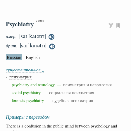
Psychiatry
7 880
|saɪˈkaɪətrɪ|
амер.
|saɪˈkaɪətrɪ|
брит.
Russian
English
существительное
↓
-
психиатрия
psychiatry and neurology —
психиатрия и неврология
social psychiatry —
социальная психиатрия
forensis psychiatry —
судебная психиатрия
Примеры с переводом
There is a confusion in the public mind between psychology and