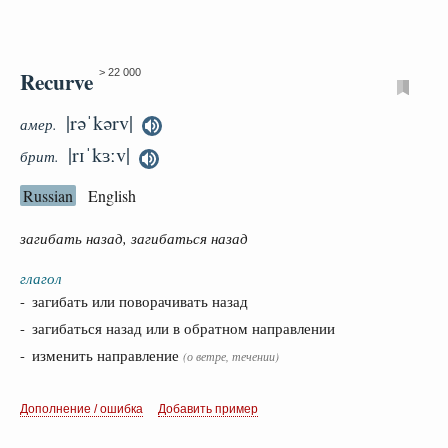
Recurve
> 22 000
|rəˈkərv|
амер.
|rɪˈkɜːv|
брит.
Russian
English
загибать назад, загибаться назад
глагол
- загибать или поворачивать назад
- загибаться назад или в обратном направлении
- изменить направление
(о ветре, течении)
Дополнение / ошибка
Добавить пример