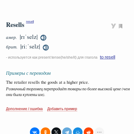
Resells
resell
|rɪˈselz|
амер.
|riːˈselz|
брит.
to resell
- используется как present tense(he/she/it) для глагола
Примеры с переводом
The retailer resells the goods at a higher price.
Розничный торговец перепродаёт товары по более высокой цене (чем
они были куплены им).
Дополнение / ошибка
Добавить пример