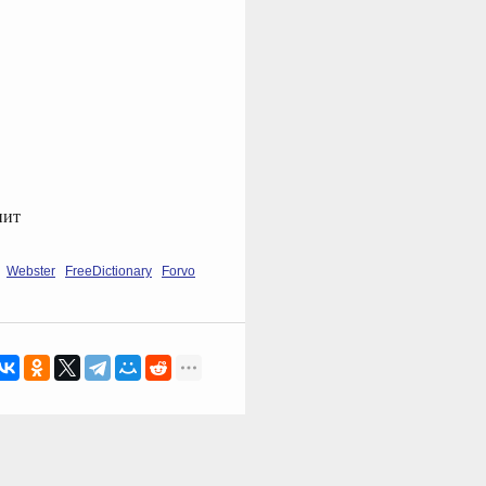
нит
Webster
FreeDictionary
Forvo