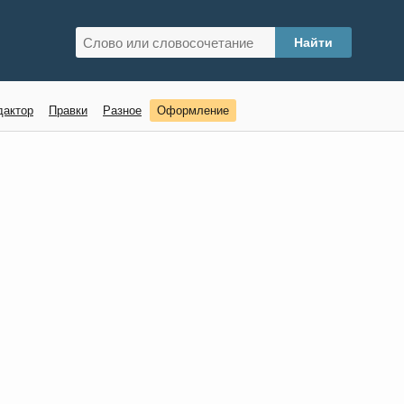
дактор
Правки
Разное
Оформление