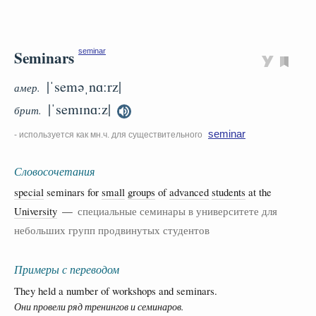
Seminars
seminar
|ˈseməˌnɑːrz|
амер.
|ˈsemɪnɑːz|
брит.
seminar
- используется как мн.ч. для существительного
Словосочетания
special
seminars for
small
groups
of
advanced
students
at the
University
—
специальные семинары в университете для
небольших групп продвинутых студентов
Примеры с переводом
They held a number of workshops and seminars.
Они провели ряд тренингов и семинаров.