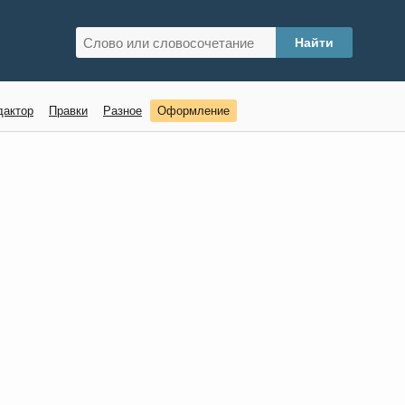
дактор
Правки
Разное
Оформление