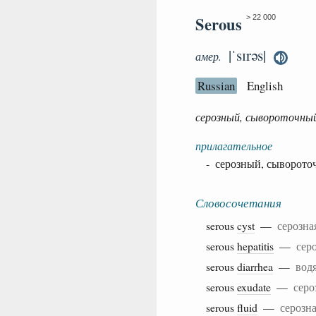
Serous
> 22 000
|ˈsɪrəs|
амер.
Russian
English
серозный, сывороточны
прилагательное
- серозный, сыворот
Словосочетания
serous
cyst
—
серозна
serous
hepatitis
—
сер
serous
diarrhea
—
вод
serous
exudate
—
серо
serous
fluid
—
серозн