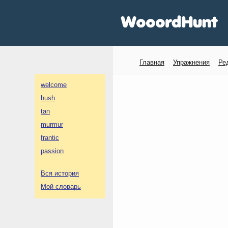
Главная
Упражнения
Ре
welcome
hush
tan
murmur
frantic
passion
Вся история
Мой словарь