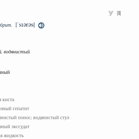
|ˈsɪərəs|
брит.
й, водянистый
очный
я киста
озный гепатит
янистый понос; водянистый стул
зный экссудат
ая жидкость