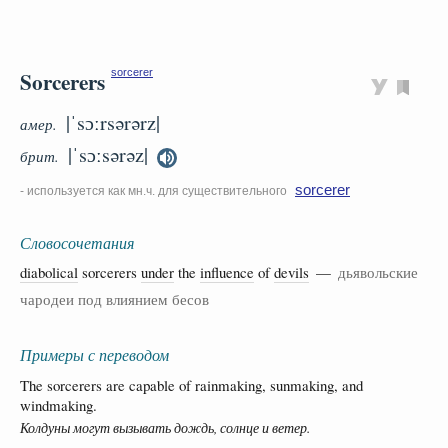
Sorcerers
sorcerer
|ˈsɔːrsərərz|
амер.
|ˈsɔːsərəz|
брит.
sorcerer
- используется как мн.ч. для существительного
Словосочетания
diabolical
sorcerers
under
the
influence
of
devils
—
дьявольские
чародеи под влиянием бесов
Примеры с переводом
The sorcerers are capable of rainmaking, sunmaking, and
windmaking.
Колдуны могут вызывать дождь, солнце и ветер.