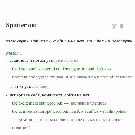
Sputter out
заглохнуть, затихать, сходить на нет, зашипеть и погаснуть
глагол
↓
-
зашипеть и погаснуть
(о свече и т. п.)
the last match sputtered out leaving us in total darkness —
погасла последняя спичка, и мы оказались в полной темноте
- заглохнуть
(о моторе)
-
исчерпать себя, кончиться, сойти на нет
the excitement sputtered out —
волнение улеглось
the demonstration sputtered out in a few scuffles with the police
—
демонстранты разошлись после нескольких стычек с
полицией