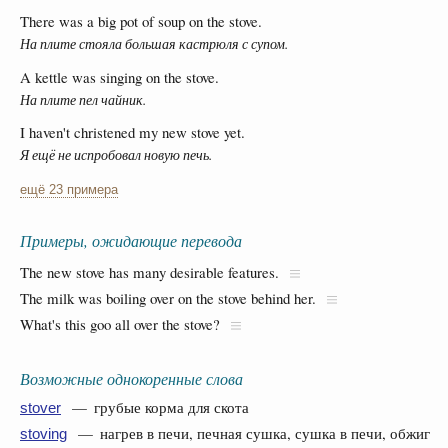
There was a big pot of soup on the stove.
На плите стояла большая кастрюля с супом.
A kettle was singing on the stove.
На плите пел чайник.
I haven't christened my new stove yet.
Я ещё не испробовал новую печь.
ещё 23 примера
Примеры, ожидающие перевода
The new stove has many desirable features.
The milk was boiling over on the stove behind her.
What's this goo all over the stove?
Возможные однокоренные слова
— грубые корма для скота
stover
— нагрев в печи, печная сушка, сушка в печи, обжиг
stoving