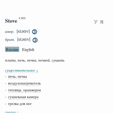
Stove
4 903
|stəʊv|
амер.
|stəʊv|
брит.
Russian
English
плита, печь, печка, печной, сушить
существительное
↓
-
печь, печка
-
воздухонагреватель
-
теплица, оранжерея
-
сушильная камера
- грелка для ног
глагол
↓