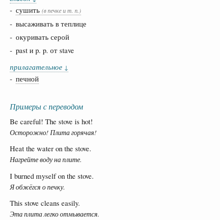
-
сушить
(в печке и т. п.)
- высаживать в теплице
- окуривать серой
- past и p. p. от stave
прилагательное
↓
-
печной
Примеры с переводом
Be careful! The stove is hot!
Осторожно! Плита горячая!
Heat the water on the stove.
Нагрейте воду на плите.
I burned myself on the stove.
Я обжёгся о печку.
This stove cleans easily.
Эта плита легко отмывается.