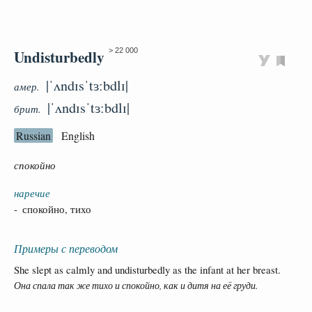
Undisturbedly
> 22 000
|ˈʌndɪsˈtɜːbdlɪ|
амер.
|ˈʌndɪsˈtɜːbdlɪ|
брит.
Russian
English
спокойно
наречие
- спокойно, тихо
Примеры с переводом
She slept as calmly and undisturbedly as the infant at her breast.
Она спала так же тихо и спокойно, как и дитя на её груди.