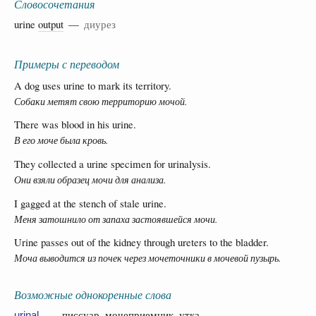
Словосочетания
urine
output
—
диурез
Примеры с переводом
A dog uses urine to mark its territory.
Собаки метят свою территорию мочой.
There was blood in his urine.
В его моче была кровь.
They collected a urine specimen for urinalysis.
Они взяли образец мочи для анализа.
I gagged at the stench of stale urine.
Меня затошнило от запаха застоявшейся мочи.
Urine passes out of the kidney through ureters to the bladder.
Моча выводится из почек через мочеточники в мочевой пузырь.
Возможные однокоренные слова
— писсуар, мочеприемник, утка
urinal