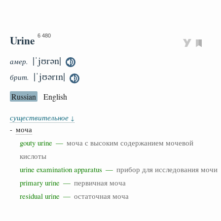
Urine
6 480
|ˈjʊrən|
амер.
|ˈjʊərɪn|
брит.
Russian
English
существительное
↓
-
моча
gouty urine —
моча с высоким содержанием мочевой
кислоты
urine examination apparatus —
прибор для исследования мочи
primary urine —
первичная моча
residual urine —
остаточная моча