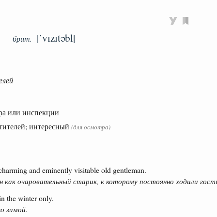
|ˈvɪzɪtəbl|
брит.
елей
ра или инспекции
тителей; интересный
(для осмотра)
charming and eminently visitable old gentleman.
 как очаровательный старик, к которому постоянно ходили гост
in the winter only.
о зимой.