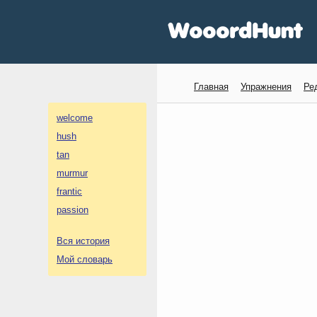
Главная
Упражнения
Ре
welcome
hush
tan
murmur
frantic
passion
Вся история
Мой словарь