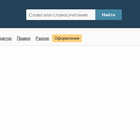
дактор
Правки
Разное
Оформление