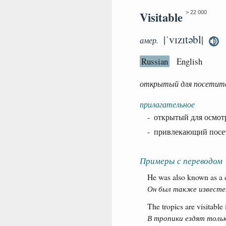
Visitable
> 22 000
|ˈvɪzɪtəbl|
амер.
Russian
English
открытый для посетит
прилагательное
- открытый для осмот
- привлекающий посе
Примеры с переводом
He was also known as a 
Он был также известен
The tropics are visitable 
В тропики ездят тольк