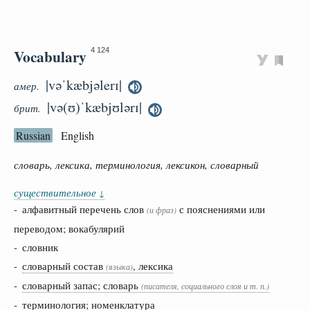
Vocabulary
4 124
|vəˈkæbjəlerɪ|
амер.
|və(ʊ)ˈkæbjʊlərɪ|
брит.
Russian
English
словарь, лексика, терминология, лексикон, словарный
существительное
↓
- алфавитный перечень слов
с пояснениями или
(и фраз)
переводом; вокабулярий
- словник
-
словарный состав
, лексика
(языка)
-
словарный запас; словарь
(писателя, социального слоя и т. п.)
-
терминология; номенклатура