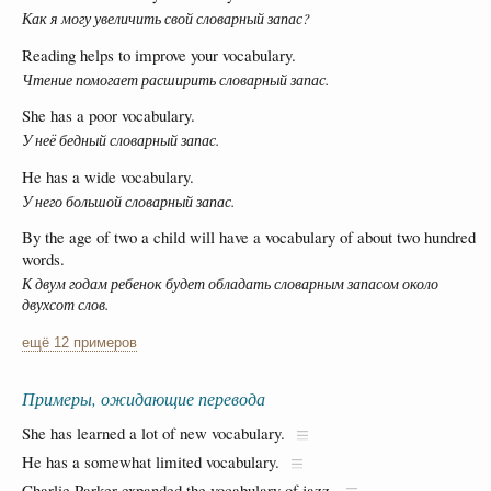
Как я могу увеличить свой словарный запас?
Reading helps to improve your vocabulary.
Чтение помогает расширить словарный запас.
She has a poor vocabulary.
У неё бедный словарный запас.
He has a wide vocabulary.
У него большой словарный запас.
By the age of two a child will have a vocabulary of about two hundred
words.
К двум годам ребенок будет обладать словарным запасом около
двухсот слов.
ещё 12 примеров
Примеры, ожидающие перевода
She has learned a lot of new vocabulary.
He has a somewhat limited vocabulary.
Charlie Parker expanded the vocabulary of jazz.