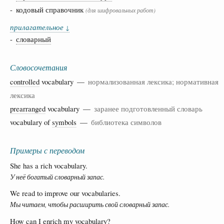
- кодовый справочник
(для шифровальных работ)
прилагательное
↓
-
словарный
Словосочетания
controlled
vocabulary —
нормализованная лексика; нормативная
лексика
prearranged
vocabulary —
заранее подготовленный словарь
vocabulary of
symbols
—
библиотека символов
Примеры с переводом
She has a rich vocabulary.
У неё богатый словарный запас.
We read to improve our vocabularies.
Мы читаем, чтобы расширить свой словарный запас.
How can I enrich my vocabulary?