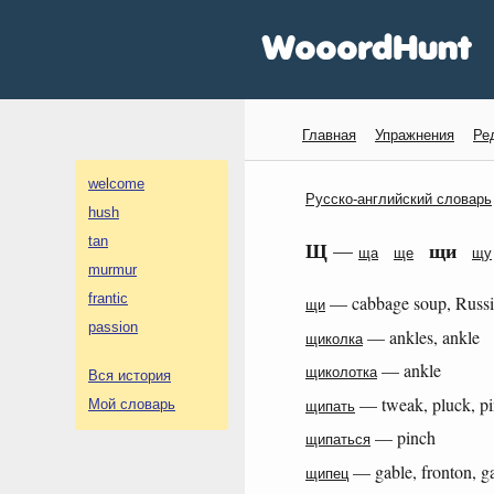
Главная
Упражнения
Ре
welcome
Русско-английский словарь
hush
tan
Щ
щи
—
ща
ще
щу
murmur
frantic
— cabbage soup, Russi
щи
passion
— ankles, ankle
щиколка
— ankle
щиколотка
Вся история
— tweak, pluck, pin
Мой словарь
щипать
— pinch
щипаться
— gable, fronton, g
щипец