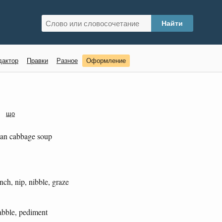
дактор
Правки
Разное
Оформление
що
an cabbage soup
ch, nip, nibble, graze
abble, pediment