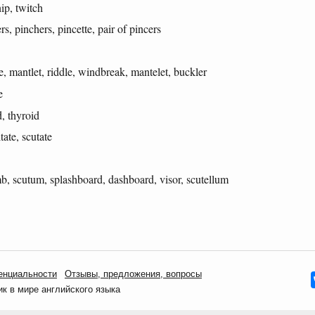
ip, twitch
, pinchers, pincette, pair of pincers
e, mantlet, riddle, windbreak, mantelet, buckler
e
, thyroid
ate, scutate
b, scutum, splashboard, dashboard, visor, scutellum
енциальности
Oтзывы, предложения, вопросы
 в мире английского языка