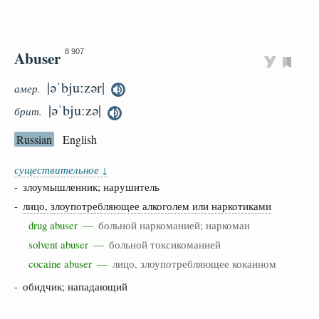
Abuser
8 907
|əˈbjuːzər|
амер.
|əˈbjuːzə|
брит.
Russian
English
существительное
↓
- злоумышленник; нарушитель
-
лицо, злоупотребляющее алкоголем или наркотиками
drug abuser —
больной наркоманией; наркоман
solvent abuser —
больной токсикоманией
cocaine abuser —
лицо, злоупотребляющее кокаином
- обидчик; нападающий