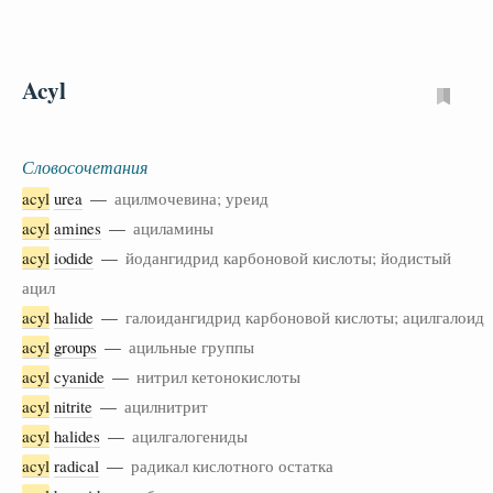
Acyl
Словосочетания
acyl
urea
—
ацилмочевина; уреид
acyl
amines
—
ациламины
acyl
iodide
—
йодангидрид карбоновой кислоты; йодистый
ацил
acyl
halide
—
галоидангидрид карбоновой кислоты; ацилгалоид
acyl
groups
—
ацильные группы
acyl
cyanide
—
нитрил кетонокислоты
acyl
nitrite
—
ацилнитрит
acyl
halides
—
ацилгалогениды
acyl
radical
—
радикал кислотного остатка