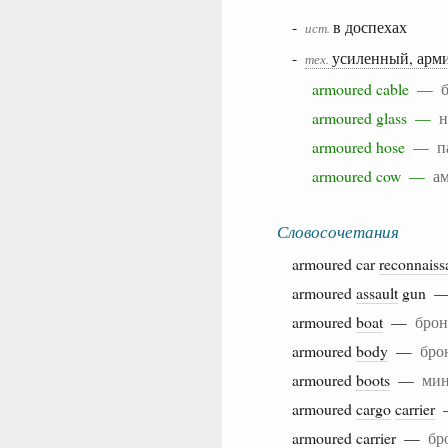
-
в доспехах
ист.
-
усиленный, арм
тех.
armoured cable —
armoured glass —
н
armoured hose —
п
armoured cow —
ам
Словосочетания
armoured car
reconnaiss
armoured
assault
gun 
armoured
boat
—
брон
armoured
body
—
бро
armoured
boots
—
мин
armoured
cargo
carrier
armoured
carrier
—
бр