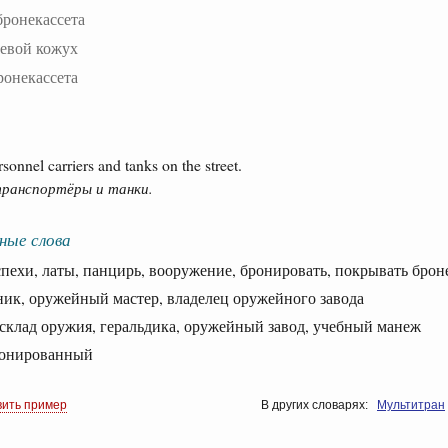
бронекассета
евой кожух
ронекассета
onnel carriers and tanks on the street.
транспортёры и танки.
ные слова
ехи, латы, панцирь, вооружение, бронировать, покрывать брон
, оружейный мастер, владелец оружейного завода
клад оружия, геральдика, оружейный завод, учебный манеж
нированный
вить пример
В других словарях:
Мультитран