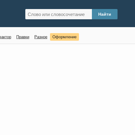
дактор
Правки
Разное
Оформление