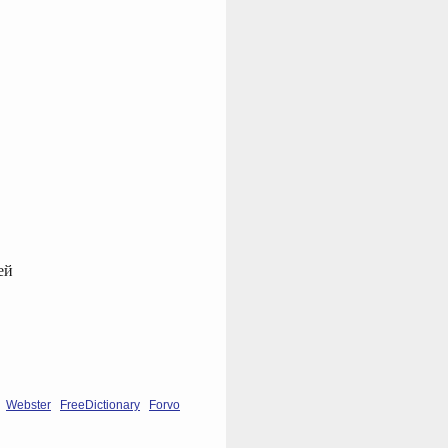
ей
Webster
FreeDictionary
Forvo