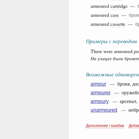
armoured
cartridge
—
armoured
case
—
брон
armoured
cassette
—
б
Примеры с переводом
There were armoured pers
На улицах были броне
Возможные однокорен
— броня, досп
armour
— оружейник
armourer
— арсенал, с
armoury
— небро
unarmoured
Дополнение / ошибка
Доба