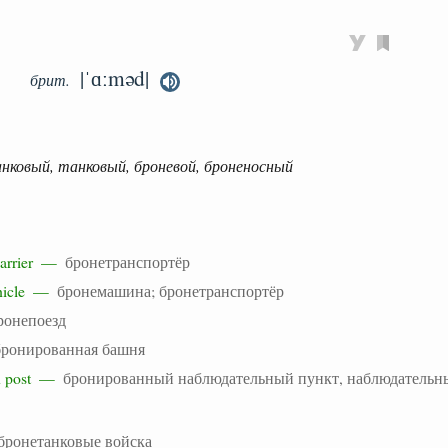
|ˈɑːməd|
брит.
нковый, танковый, броневой, броненосный
 carrier —
бронетранспортёр
ehicle —
бронемашина; бронетранспортёр
ронепоезд
бронированная башня
on post —
бронированный наблюдательный пункт, наблюдательн
бронетанковые войска