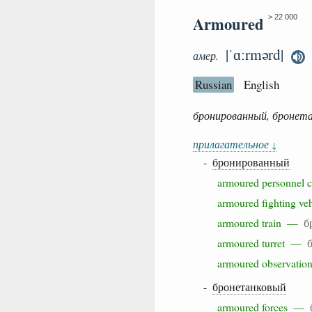
Armoured
> 22 000
|ˈɑːrmərd|
амер.
Russian
English
бронированный, бронета
прилагательное
↓
-
бронированный
armoured personnel
armoured fighting v
armoured train —
б
armoured turret —
armoured observati
-
бронетанковый
armoured forces —