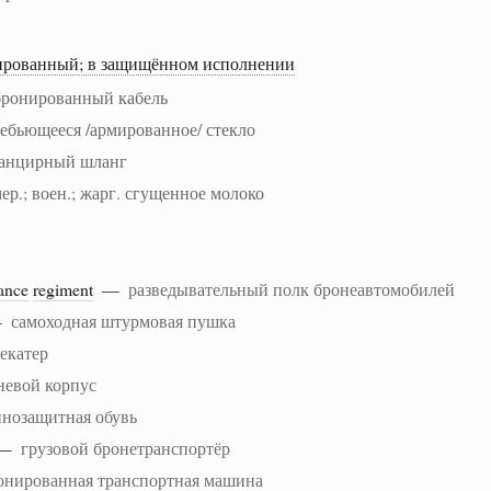
ированный; в защищённом исполнении
бронированный кабель
ебьющееся /армированное/ стекло
анцирный шланг
ер.; воен.; жарг. сгущенное молоко
ance
regiment
—
разведывательный полк бронеавтомобилей
—
самоходная штурмовая пушка
екатер
невой корпус
нозащитная обувь
—
грузовой бронетранспортёр
онированная транспортная машина