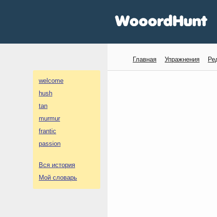
Главная
Упражнения
Ре
welcome
hush
tan
murmur
frantic
passion
Вся история
Мой словарь